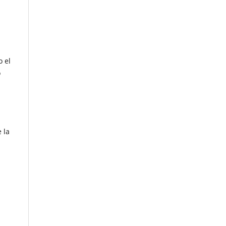
o el
o
 la