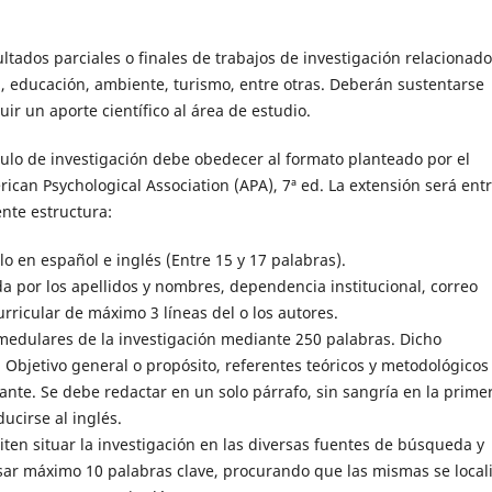
ultados parciales o finales de trabajos de investigación relacionad
d, educación, ambiente, turismo, entre otras. Deberán sustentarse
r un aporte científico al área de estudio.
ículo de investigación debe obedecer al formato planteado por el
ican Psychological Association (APA), 7ª ed. La extensión será ent
ente estructura:
culo en español e inglés (Entre 15 y 17 palabras).
ada por los apellidos y nombres, dependencia institucional, correo
urricular de máximo 3 líneas del o los autores.
edulares de la investigación mediante 250 palabras. Dicho
Objetivo general o propósito, referentes teóricos y metodológicos
ante. Se debe redactar en un solo párrafo, sin sangría en la prime
ducirse al inglés.
ten situar la investigación en las diversas fuentes de búsqueda y
isar máximo 10 palabras clave, procurando que las mismas se local