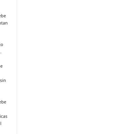
ebe
ntan
jo
.
be
sin
a
debe
icas
l