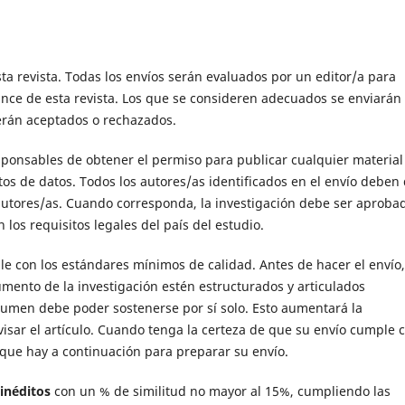
esta revista. Todas los envíos serán evaluados por un editor/a para
cance de esta revista. Los que se consideren adecuados se enviarán
serán aceptados o rechazados.
esponsables de obtener el permiso para publicar cualquier material
tos de datos. Todos los autores/as identificados en el envío deben
autores/as. Cuando corresponda, la investigación debe ser aproba
los requisitos legales del país del estudio.
e con los estándares mínimos de calidad. Antes de hacer el envío,
umento de la investigación estén estructurados y articulados
resumen debe poder sostenerse por sí solo. Esto aumentará la
visar el artículo. Cuando tenga la certeza de que su envío cumple 
n que hay a continuación para preparar su envío.
 inéditos
con un % de similitud no mayor al 15%, cumpliendo las