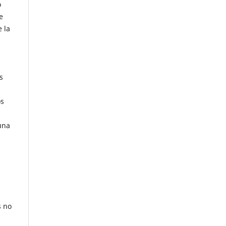
o
e
e la
s
os
una
s no