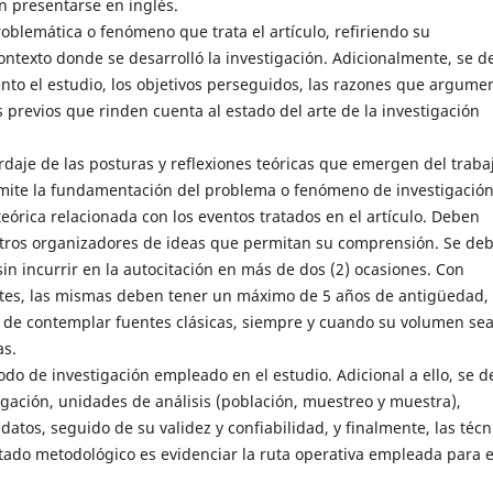
en presentarse en inglés.
roblemática o fenómeno que trata el artículo, refiriendo su
ntexto donde se desarrolló la investigación. Adicionalmente, se d
ento el estudio, los objetivos perseguidos, las razones que argume
s previos que rinden cuenta al estado del arte de la investigación
ordaje de las posturas y reflexiones teóricas que emergen del traba
ermite la fundamentación del problema o fenómeno de investigación
eórica relacionada con los eventos tratados en el artículo. Deben
 otros organizadores de ideas que permitan su comprensión. Se de
sin incurrir en la autocitación en más de dos (2) ocasiones. Con
entes, las mismas deben tener un máximo de 5 años de antigüedad, 
de contemplar fuentes clásicas, siempre y cuando su volumen se
as.
do de investigación empleado en el estudio. Adicional a ello, se 
tigación, unidades de análisis (población, muestreo y muestra),
datos, seguido de su validez y confiabilidad, y finalmente, las técn
rtado metodológico es evidenciar la ruta operativa empleada para e