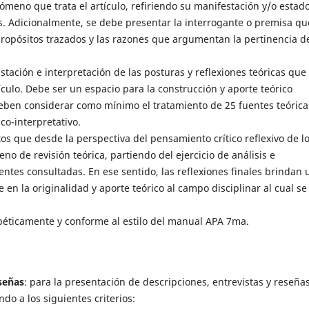
ómeno que trata el artículo, refiriendo su manifestación y/o estad
as. Adicionalmente, se debe presentar la interrogante o premisa qu
o propósitos trazados y las razones que argumentan la pertinencia d
rastación e interpretación de las posturas y reflexiones teóricas que
culo. Debe ser un espacio para la construcción y aporte teórico
deben considerar como mínimo el tratamiento de 25 fuentes teórica
co-interpretativo.
os que desde la perspectiva del pensamiento crítico reflexivo de l
o de revisión teórica, partiendo del ejercicio de análisis e
entes consultadas. En ese sentido, las reflexiones finales brindan 
en la originalidad y aporte teórico al campo disciplinar al cual se
abéticamente y conforme al estilo del manual APA 7ma.
señas
: para la presentación de descripciones, entrevistas y reseña
o a los siguientes criterios: