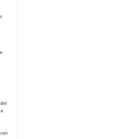
os
re
 del
ra
icen