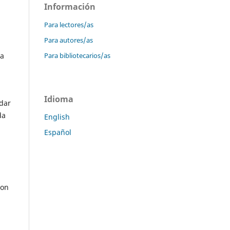
Información
Para lectores/as
Para autores/as
Para bibliotecarios/as
 a
Idioma
 dar
da
English
Español
con