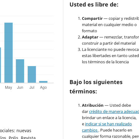
Usted es libre de:
Compartir
— copiar y redistrib
material en cualquier medio o
formato
Adaptar
— remezclar, transfo
construir a partir del material
La licenciante no puede revoca
estas libertades en tanto usted
los términos de la licencia
Bajo los siguientes
términos:
Atribución
— Usted debe
dar
crédito de manera adecua
brindar un enlace a la licencia,
e
indicar si se han realizado
cambios
. Puede hacerlo en
ociales: nuevas
cualquier forma razonable, pe
os. Polis. Revista