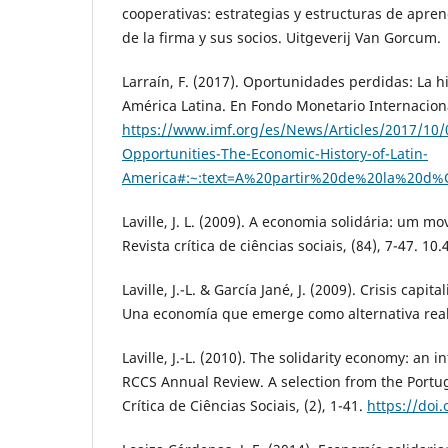
cooperativas: estrategias y estructuras de apren
de la firma y sus socios. Uitgeverij Van Gorcum.
Larraín, F. (2017). Oportunidades perdidas: La 
América Latina. En Fondo Monetario Internacion
https://www.imf.org/es/News/Articles/2017/10
Opportunities-The-Economic-History-of-Latin-
America#:~:text=A%20partir%20de%20la%20d%
Laville, J. L. (2009). A economia solidária: um m
Revista crítica de ciências sociais, (84), 7-47. 10
Laville, J.-L. & García Jané, J. (2009). Crisis capit
Una economía que emerge como alternativa real.
Laville, J.-L. (2010). The solidarity economy: an
RCCS Annual Review. A selection from the Portu
Crítica de Ciências Sociais, (2), 1-41.
https://doi