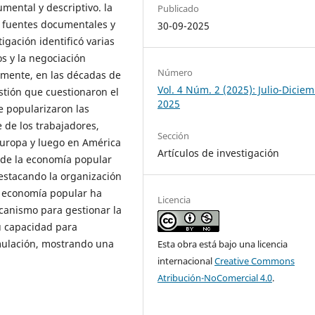
umental y descriptivo. la
Publicado
de fuentes documentales y
30-09-2025
igación identificó varias
os y la negociación
Número
ormente, en las décadas de
Vol. 4 Núm. 2 (2025): Julio-Dicie
tión que cuestionaron el
2025
e popularizaron las
 de los trabajadores,
Sección
Europa y luego en América
Artículos de investigación
o de la economía popular
destacando la organización
a economía popular ha
Licencia
canismo para gestionar la
u capacidad para
mulación, mostrando una
Esta obra está bajo una licencia
internacional
Creative Commons
Atribución-NoComercial 4.0
.