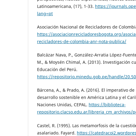
Latinoamericana, (17), 1-33.
https://journals.op
lang=pt
Asociación Nacional de Recicladores de Colombia
https://asociacionrecicladoresbogota.org/asocia
recicladores-de-colombia-anr-nota-publica/
Balcázar Nava, P., González-Arratia López-Fuentes
M., & Moysén Chimal, A. (2013). Investigación cua
Educación del Perú.
https://repositorio.minedu.gob.pe/handle/20.5
Bárcena, A., & Prado, A. (2016). El imperativo de
desarrollo sostenible en América Latina y el Cari
Naciones Unidas, CEPAL.
https://biblioteca-
repositorio.clacso.edu.ar/libreria_cm_archivos/
Castel, R. (1995). Las metamorfosis de la cuestió
asalariado. Fayard.
https://catedracoi2.wordpre