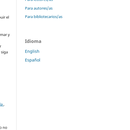
Para autores/as
Para bibliotecarios/as
uir el
rmar y
Idioma
r
English
 siga
Español
da
,
ro no