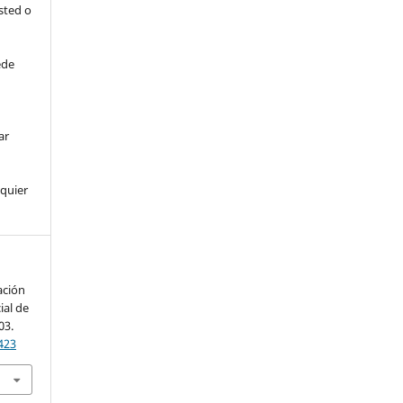
sted o
ede
ar
lquier
ación
ial de
03.
423