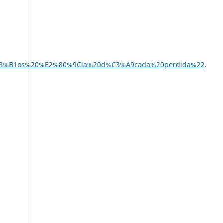
y,a%C3%B1os%20%E2%80%9Cla%20d%C3%A9cada%20perdida%22
.