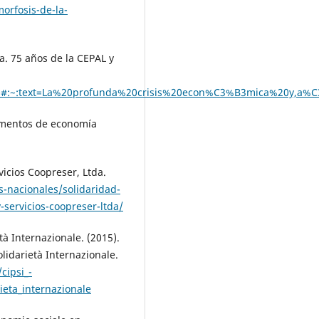
orfosis-de-la-
a. 75 años de la CEPAL y
cada80#:~:text=La%20profunda%20crisis%20econ%C3%B3mica%20
Elementos de economía
vicios Coopreser, Ltda.
-nacionales/solidaridad-
-servicios-coopreser-ltda/
tà Internazionale. (2015).
olidarietà Internazionale.
cipsi_-
ieta_internazionale