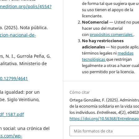
de forma tal que sugiera que u
enedition.org/polis/4554?
su uso tienen el apoyo de la
licenciante.
NoComercial
— Usted no pu
. (2025). Nota pública.
hacer uso del material
con
propósitos comerciales
.
cion-nacional-de-
No hay restricciones
adicionales
— No puede aplic
términos legales ni
medidas
, N. I., Gurrola Peña, G.
tecnológicas
que restrinjan
litativa. Ministerio de
legalmente a otras a hacer cua
uso permitido por la licencia.
00.12799/4641
 la igualdad: por un
Cómo citar
be. Siglo Veintiuno,
Ortega González, F. (2025). Administr
de la economía solidaria en la vida soc
los individuos.
Entrelíneas
,
4
(2), e0402
pdf_1587.pdf
https://doi.org/10.56368/Entrelineas
n social: una crónica del
Más formatos de cita
ss.com/wp-