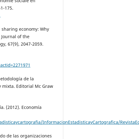
onomie sociale en
51-175.
L
The sharing economy: Why
 Journal of the
gy, 67(9), 2047-2059.
ractid=2271971
etodología de la
 y mixta. Editorial Mc Graw
cía. (2012). Economía
adisticaycartografia/InformacionEstadisticayCartografica/RevistaE
ado de las organizaciones