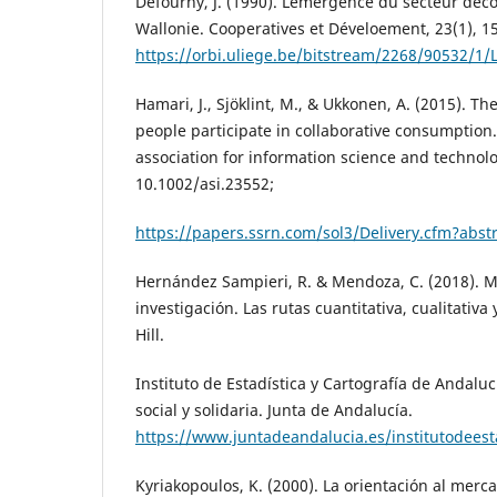
Defourny, J. (1990). L´émergence du secteur d´éc
Wallonie. Cooperatives et Déveloement, 23(1), 1
https://orbi.uliege.be/bitstream/2268/90532/1/
Hamari, J., Sjöklint, M., & Ukkonen, A. (2015). 
people participate in collaborative consumption.
association for information science and technolo
10.1002/asi.23552;
https://papers.ssrn.com/sol3/Delivery.cfm?abst
Hernández Sampieri, R. & Mendoza, C. (2018). M
investigación. Las rutas cuantitativa, cualitativa
Hill.
Instituto de Estadística y Cartografía de Andalu
social y solidaria. Junta de Andalucía.
https://www.juntadeandalucia.es/institutodeest
Kyriakopoulos, K. (2000). La orientación al merc