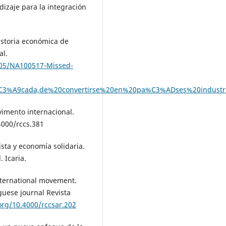
dizaje para la integración
historia económica de
al.
/05/NA100517-Missed-
C3%A9cada,de%20convertirse%20en%20pa%C3%ADses%20industri
ovimento internacional.
.4000/rccs.381
alista y economía solidaria.
 Icaria.
 international movement.
guese journal Revista
.org/10.4000/rccsar.202