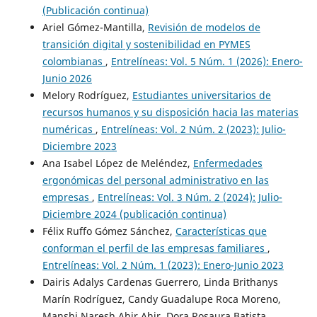
(Publicación continua)
Ariel Gómez-Mantilla,
Revisión de modelos de
transición digital y sostenibilidad en PYMES
colombianas
,
Entrelíneas: Vol. 5 Núm. 1 (2026): Enero-
Junio 2026
Melory Rodríguez,
Estudiantes universitarios de
recursos humanos y su disposición hacia las materias
numéricas
,
Entrelíneas: Vol. 2 Núm. 2 (2023): Julio-
Diciembre 2023
Ana Isabel López de Meléndez,
Enfermedades
ergonómicas del personal administrativo en las
empresas
,
Entrelíneas: Vol. 3 Núm. 2 (2024): Julio-
Diciembre 2024 (publicación continua)
Félix Ruffo Gómez Sánchez,
Características que
conforman el perfil de las empresas familiares
,
Entrelíneas: Vol. 2 Núm. 1 (2023): Enero-Junio 2023
Dairis Adalys Cardenas Guerrero, Linda Brithanys
Marín Rodríguez, Candy Guadalupe Roca Moreno,
Manshi Naresh Ahir Ahir, Dora Rosaura Batista