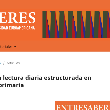
itoriales
o
/
Artículos
 lectura diaria estructurada en
primaria