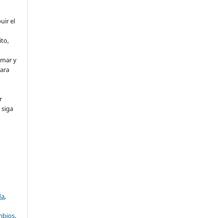
uir el
to,
rmar y
para
r
 siga
da
,
ambios
.