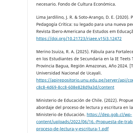
necesario. Fondo de Cultura Económica.
Lima Jardilino, J. R. & Soto-Arango, D. E. (2020). P
Pedagogía Crítica: su legado para una nueva pe
Revista Ibero-Americana de Estudos em Educaçã
https://doi.org/10.21723/riaee.v15i3.12472
Merino Isuiza, R. A. (2025). Fábula para Fortale
en los Estudiantes de Secundaria en la IE Teets T
Provincia Bagua, Región Amazonas, Año 2024. [T
Universidad Nacional de Ucayali.
https://apirepositorio.unu.edu.pe/server/api/c
c8c8-4d69-8cc8-608e828d9a3d/content
Ministerio de Educación de Chile. (2022). Propue
abordaje del proceso de lectura y escritura en l
Ministerio de Educación.
https://dep.gob.cl/wp-
content/uploads/2022/06/16.-Propuesta-de-traba
proceso-de-lectura-y-escritura-1.pdf