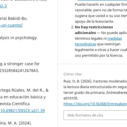
Puede hacerlo en cualquier fo
02-3
razonable, pero no de forma ta
sugiera que usted o su uso tie
rial Babidi-Bu.
apoyo de la licenciante.
e-un-cuento/
No hay restricciones
adicionales
— No puede aplic
alysis in psychology.
términos legales ni
medidas
tecnológicas
que restrinjan
legalmente a otras a hacer cua
uso permitido por la licencia.
ng a stronger case for
, 23328584241267843.
Cómo citar
Ruiz, O. B. (2026). Factores moderado
la lectura diaria estructurada en seg
rtega Rúales, M. del R., &
tercer grado de primaria.
Entresabere
da en educación básica y
e010105.
vista Científica
https://doi.org/10.56368/Entresaber
/10.69821/DISCE.v2i1.39
Más formatos de cita
ina, M. A. (2024).