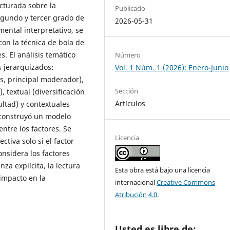
ucturada sobre la
Publicado
egundo y tercer grado de
2026-05-31
ental interpretativo, se
on la técnica de bola de
s. El análisis temático
Número
s jerarquizados:
Vol. 1 Núm. 1 (2026): Enero-Junio
s, principal moderador),
Sección
 textual (diversificación
Artículos
ultad) y contextuales
e construyó un modelo
entre los factores. Se
Licencia
ctiva solo si el factor
nsidera los factores
za explícita, la lectura
Esta obra está bajo una licencia
 impacto en la
internacional
Creative Commons
Atribución 4.0
.
Usted es libre de: