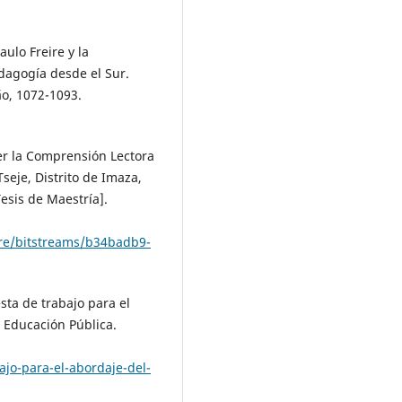
aulo Freire y la
dagogía desde el Sur.
o, 1072-1093.
cer la Comprensión Lectora
seje, Distrito de Imaza,
esis de Maestría].
ore/bitstreams/b34badb9-
sta de trabajo para el
a Educación Pública.
jo-para-el-abordaje-del-