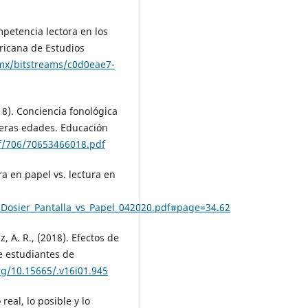
mpetencia lectora en los
ricana de Estudios
o.mx/bitstreams/c0d0eae7-
18). Conciencia fonológica
imeras edades. Educación
f/706/70653466018.pdf
ra en papel vs. lectura en
_Dosier_Pantalla_vs_Papel_042020.pdf#page=34.62
z, A. R., (2018). Efectos de
de estudiantes de
rg/10.15665/.v16i01.945
 real, lo posible y lo