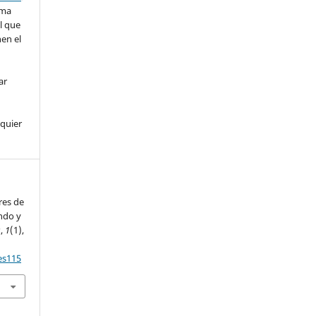
rma
l que
nen el
ar
lquier
res de
undo y
s
,
1
(1),
es115