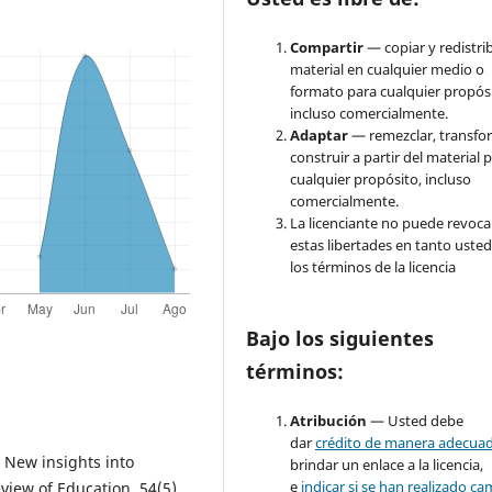
Compartir
— copiar y redistrib
material en cualquier medio o
formato para cualquier propósi
incluso comercialmente.
Adaptar
— remezclar, transfo
construir a partir del material 
cualquier propósito, incluso
comercialmente.
La licenciante no puede revoca
estas libertades en tanto usted
los términos de la licencia
Bajo los siguientes
términos:
Atribución
— Usted debe
dar
crédito de manera adecua
: New insights into
brindar un enlace a la licencia,
e
indicar si se han realizado c
eview of Education, 54(5),