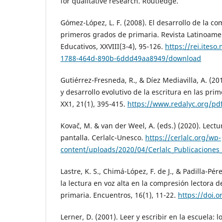
for qualitative research. Routledge.
Gómez-López, L. F. (2008). El desarrollo de la co
primeros grados de primaria. Revista Latinoame
Educativos, XXVIII(3-4), 95-126.
https://rei.ites
1788-464d-890b-6ddd49aa8949/download
Gutiérrez-Fresneda, R., & Díez Mediavilla, A. (20
y desarrollo evolutivo de la escritura en las pr
XX1, 21(1), 395-415.
https://www.redalyc.org/pd
Kovač, M. & van der Weel, A. (eds.) (2020). Lectu
pantalla. Cerlalc-Unesco.
https://cerlalc.org/wp-
content/uploads/2020/04/Cerlalc_Publicaciones
Lastre, K. S., Chimá-López, F. de J., & Padilla-Pére
la lectura en voz alta en la compresión lectora 
primaria. Encuentros, 16(1), 11-22.
https://doi.o
Lerner, D. (2001). Leer y escribir en la escuela: lo