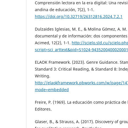
Comprensión lectora en la era digital: Una revisi
andina de educación, 7(2), 1-1.
https://doi.org/10.32719/26312816.2024.7.2.1
Dulzaides Iglesias, M. E., & Molina Gómez, A. M. 
documental y de información: dos componentes
Acimed, 12(2), 1-1.
http://scielo.sld.cu/scielo.ph
script=sci_arttext&pid=S1024-943520040002000
ELAOK Framework. (2023). Genre Guidance. Stan
Standard 3: Critical Reading, & Standard 8: In
Writing.
http://elaokframework.pbworks.com/w/page/1
mode=embedded
Freire, P. (1969). La educación como práctica de l
Editores.
Glaser, B., & Strauss, A. (2017). Discovery of gr