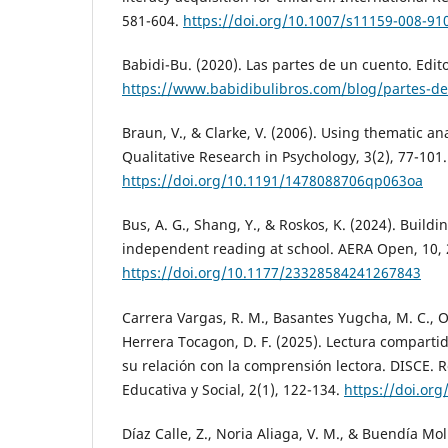
581-604.
https://doi.org/10.1007/s11159-008-91
Babidi-Bu. (2020). Las partes de un cuento. Edito
https://www.babidibulibros.com/blog/partes-d
Braun, V., & Clarke, V. (2006). Using thematic an
Qualitative Research in Psychology, 3(2), 77-101.
https://doi.org/10.1191/1478088706qp063oa
Bus, A. G., Shang, Y., & Roskos, K. (2024). Buildi
independent reading at school. AERA Open, 10
https://doi.org/10.1177/23328584241267843
Carrera Vargas, R. M., Basantes Yugcha, M. C., O
Herrera Tocagon, D. F. (2025). Lectura comparti
su relación con la comprensión lectora. DISCE. Re
Educativa y Social, 2(1), 122-134.
https://doi.org
Díaz Calle, Z., Noria Aliaga, V. M., & Buendía Mol